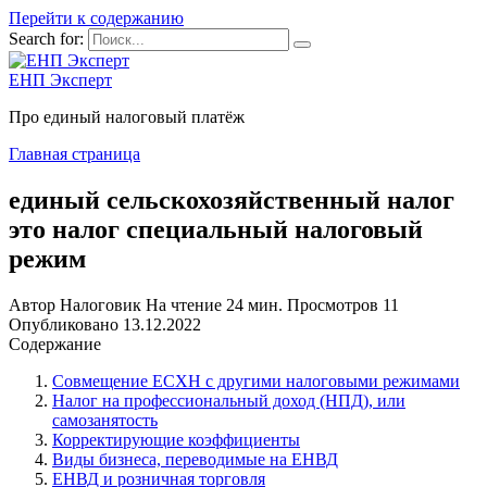
Перейти к содержанию
Search for:
ЕНП Эксперт
Про единый налоговый платёж
Главная страница
единый сельскохозяйственный налог
это налог специальный налоговый
режим
Автор
Налоговик
На чтение
24 мин.
Просмотров
11
Опубликовано
13.12.2022
Содержание
Совмещение ЕСХН с другими налоговыми режимами
Налог на профессиональный доход (НПД), или
самозанятость
Корректирующие коэффициенты
Виды бизнеса, переводимые на ЕНВД
ЕНВД и розничная торговля