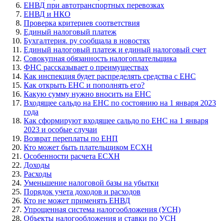
ЕНВД при автотранспортных перевозках
ЕНВД и НКО
Проверка критериев соответствия
Единый налоговый платеж
Бухгалтерия. ру сообщала в новостях
Единый налоговый платеж и единый налоговый счет
Совокупная обязанность налогоплательщика
ФНС рассказывает о преимуществах
Как инспекция будет распределять средства с ЕНС
Как открыть ЕНС и пополнять его?
Какую сумму нужно вносить на ЕНС
Входящее сальдо на ЕНС по состоянию на 1 января 2023
года
Как сформируют входящее сальдо по ЕНС на 1 января
2023 и особые случаи
Возврат переплаты по ЕНП
Кто может быть плательщиком ЕСХН
Особенности расчета ЕСХН
Доходы
Расходы
Уменьшение налоговой базы на убытки
Порядок учета доходов и расходов
Кто не может применять ЕНВД
Упрощенная система налогообложения (УСН)
Объекты налогообложения и ставки по УСН