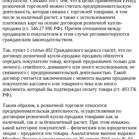
покупатели. Связано это с тем, что в целях применения ЕНВД
розничной торговлей можно считать предпринимательскую
деятельность, которая связана с торговлей товарами, в том
числе за наличный расчет, а также с использованием
платежных карт на основе договоров розничной купли-
продажи (ст. 346.27 НК РФ). Причем отношения между
продавцом и покупателем в этом случае регламентируются
гражданским законодательством.
Так, пункт 1 статьи 492 Гражданского кодекса гласит, что по
договору розничной купли-продажи продавец обязуется
передать покупателю товар, который предназначен только для
личного, семейного, домашнего или иного использования, не
связанного с предпринимательской деятельностью. Такой
договор считается заключенным с момента выдачи продавцом
покупателю кассового или товарного чека или иного
документа, который бы подтверждал оплату товара (ст. 493 ГК
РФ).
Таким образом, к розничной торговле относится
предпринимательская деятельность, осуществляемая по
договорам розничной купли-продажи товарами как за
наличный, так и за безналичный расчет. При этом неважно,
какой категории покупателей – физическим или юридическим
лицам – продаются эти товары. Аналогичное мнение выразил
Минфин России в своем письме от 29 апреля 2016 года № 03-