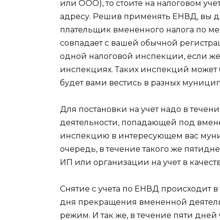
или ООО), то стоите на налоговом уч
адресу. Решив применять ЕНВД, вы 
плательщик вмененного налога по мес
совпадает с вашей обычной регистраци
одной налоговой инспекции, если же н
инспекциях. Таких инспекций может 
будет вами вестись в разных муници
Для постановки на учет надо в течени
деятельности, попадающей под вмен
инспекцию в интересующем вас муни
очередь, в течение такого же пятидн
ИП или организации на учет в качест
Снятие с учета по ЕНВД происходит в 
дня прекращения вмененной деятель
режим. И так же, в течение пяти дне