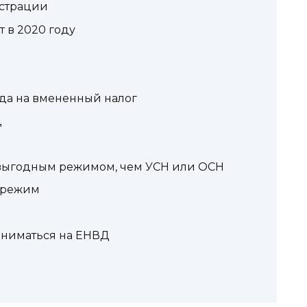
истрации
 в 2020 году
да на вмененный налог
Д
 выгодным режимом, чем УСН или ОСН
ецрежим
аниматься на ЕНВД