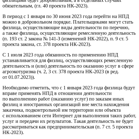
физлицами будет добровольным, а в отдельных случаях
обязательным, (гл. 40 проекта НК-2023).
В период с 1 января по 30 июня 2023 года перейти на НПД
можно в добровольном порядке. Плательщиками могут стать
физлица, осуществляющие виды деятельности по перечню,
а также физлица, осуществляющие ремесленную деятельность
(п. 193 ст. 2 закона № 141-З (изменений НК-2022), п. 9 ст. 5
проекта закона, ст. 378 проекта НК-2023).
С 1 июля 2023 года обязанность по применению НПД
устанавливается для физлиц, осуществляющих ремесленную
деятельность и (или) деятельность по оказанию услуг в сфере
агроэкотуризма (ч. 2, 3 ст. 378 проекта НК-2023 (в ред.
от 01.07.2023)).
Необходимо отметить, что с 1 января 2023 года физлица будут
вправе применять НПД в отношении деятельности
по выполнению работ (оказанию услуг) по заказам иных
физлиц и иностранных организаций вне места нахождения
заказчика, подконтрольной им территории или объекта
с использованием сети Интернет для выполнения таких работ,
услуг и передачи их результатов. Такая деятельность не будет
рассматриваться как предпринимательская (п. 7 ст. 5 проекта
НК-2023).