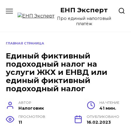
Перейти
ЕНП Эксперт
к
содержанию
Про единый налоговый
платёж
ГЛАВНАЯ СТРАНИЦА
Единый фиктивный
подоходный налог на
услуги ЖКХ и ЕНВД или
единый фиктивный
подоходный налог
АВТОР
НА ЧТЕНИЕ
Налоговик
41 мин.
ПРОСМОТРОВ
ОПУБЛИКОВАНО
11
16.02.2023