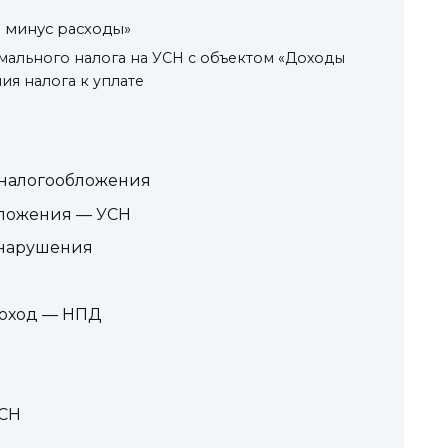
 минус расходы»
ального налога на УСН с объектом «Доходы
ия налога к уплате
 налогообложения
бложения — УСН
 нарушения
доход — НПД
УСН