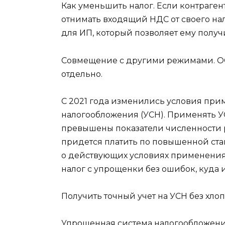
Как уменьшить налог. Если контраген
отнимать входящий НДС от своего на
для ИП, который позволяет ему полу
Совмещение с другими режимами. ОСН
отдельно.
С 2021 года изменились условия пр
налогообложения (УСН). Применять У
превышены показатели численности ра
придется платить по повышенной ста
о действующих условиях применения У
налог с упрощенки без ошибок, куда и
Получить точный учет на УСН без хлоп
Упрощенная система налогообложени