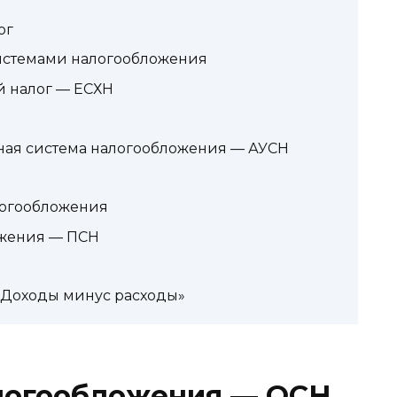
ог
истемами налогообложения
 налог — ЕСХН
ая система налогообложения — АУСН
логообложения
ожения — ПСН
«Доходы минус расходы»
логообложения — ОСН