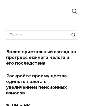
Search
for:
Более пристальный взгляд на
прогресс единого налога и
его последствия
Раскройте преимущества
единого налога с
увеличением пенсионных
взносов
Э ШН в НК