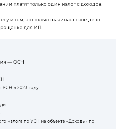
нии платят только один налог с доходов.
у и тем, кто только начинает свое дело.
упрощенке для ИП.
ния — ОСН
СН
УСН в 2023 году
оды
»
го налога по УСН на объекте «Доходы» по