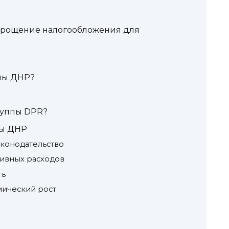
Упрощение налогообложения для
ппы ДНР?
группы DPR?
пы ДНР
аконодательство
тивных расходов
ть
мический рост