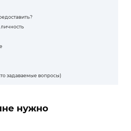
редоставить?
 личность
е
сто задаваемые вопросы)
мне нужно