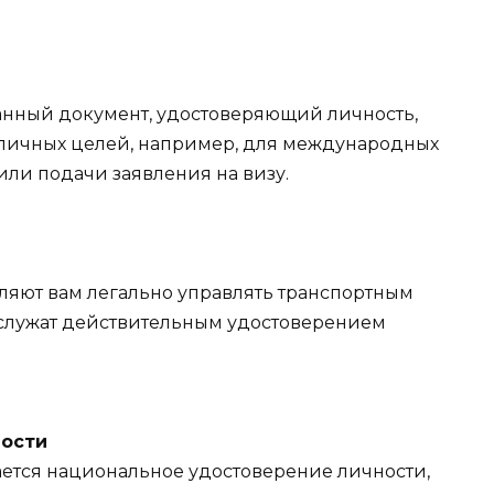
анный документ, удостоверяющий личность,
зличных целей, например, для международных
или подачи заявления на визу.
оляют вам легально управлять транспортным
х служат действительным удостоверением
ности
ается национальное удостоверение личности,