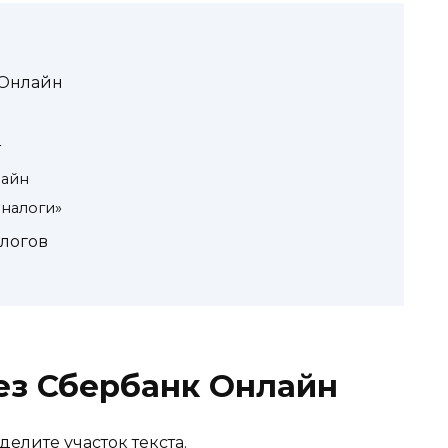
 Онлайн
т
лайн
 налоги»
алогов
ез Сбербанк Онлайн
елите участок текста.