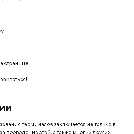
ку
а странице:
азвиваться!
ии
ования терминалов заключается не только в
 за проведение этой, а также многих других