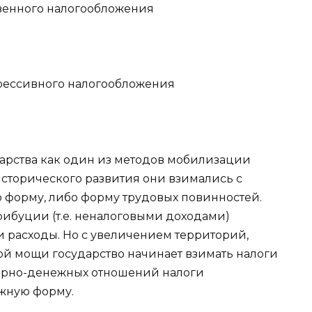
свенного налогообложения
грессивного налогообложения
арства как один из методов мобилизации
исторического развития они взимались с
 форму, либо форму трудовых повинностей.
рибуции (т.е. неналоговыми доходами)
и расходы. Но с увеличением территорий,
й мощи государство начинает взимать налоги
варно-денежных отношений налоги
жную форму.