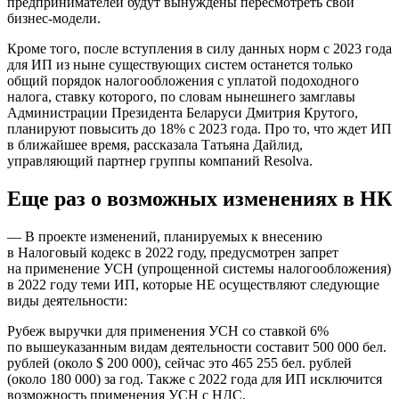
предпринимателей будут вынуждены пересмотреть свои
бизнес-модели.
Кроме того, после вступления в силу данных норм с 2023 года
для ИП из ныне существующих систем останется только
общий порядок налогообложения с уплатой подоходного
налога, ставку которого, по словам нынешнего замглавы
Администрации Президента Беларуси Дмитрия Крутого,
планируют повысить до 18% с 2023 года. Про то, что ждет ИП
в ближайшее время, рассказала Татьяна Дайлид,
управляющий партнер группы компаний Resolva.
Еще раз о возможных изменениях в НК
— В проекте изменений, планируемых к внесению
в Налоговый кодекс в 2022 году, предусмотрен запрет
на применение УСН (упрощенной системы налогообложения)
в 2022 году теми ИП, которые НЕ осуществляют следующие
виды деятельности:
Рубеж выручки для применения УСН со ставкой 6%
по вышеуказанным видам деятельности составит 500 000 бел.
рублей (около $ 200 000), сейчас это 465 255 бел. рублей
(около 180 000) за год. Также с 2022 года для ИП исключится
возможность применения УСН с НДС.