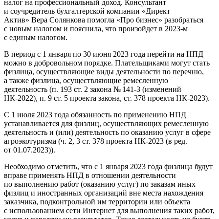
налог на профессиональный доход. Консультант
и соучредитель бухгалтерской компании «Директ
Актив» Вера Солянкова помогла «Про бизнес» разобраться
с новым налогом и пояснила, что произойдет в 2023-м
с единым налогом.
В период с 1 января по 30 июня 2023 года перейти на НПД
можно в добровольном порядке. Плательщиками могут стать
физлица, осуществляющие виды деятельности по перечню,
а также физлица, осуществляющие ремесленную
деятельность (п. 193 ст. 2 закона № 141-З (изменений
НК-2022), п. 9 ст. 5 проекта закона, ст. 378 проекта НК-2023).
С 1 июля 2023 года обязанность по применению НПД
устанавливается для физлиц, осуществляющих ремесленную
деятельность и (или) деятельность по оказанию услуг в сфере
агроэкотуризма (ч. 2, 3 ст. 378 проекта НК-2023 (в ред.
от 01.07.2023)).
Необходимо отметить, что с 1 января 2023 года физлица будут
вправе применять НПД в отношении деятельности
по выполнению работ (оказанию услуг) по заказам иных
физлиц и иностранных организаций вне места нахождения
заказчика, подконтрольной им территории или объекта
с использованием сети Интернет для выполнения таких работ,