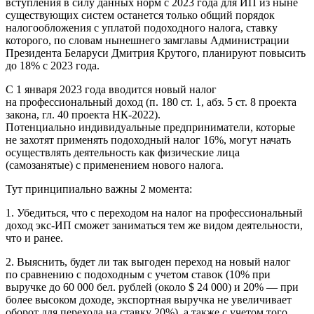
вступления в силу данных норм с 2023 года для ИП из ныне
существующих систем останется только общий порядок
налогообложения с уплатой подоходного налога, ставку
которого, по словам нынешнего замглавы Администрации
Президента Беларуси Дмитрия Крутого, планируют повысить
до 18% с 2023 года.
С 1 января 2023 года вводится новый налог
на профессиональный доход (п. 180 ст. 1, абз. 5 ст. 8 проекта
закона, гл. 40 проекта НК-2022).
Потенциально индивидуальные предприниматели, которые
не захотят применять подоходный налог 16%, могут начать
осуществлять деятельность как физические лица
(самозанятые) с применением нового налога.
Тут принципиально важны 2 момента:
1. Убедиться, что с переходом на налог на профессиональный
доход экс-ИП сможет заниматься тем же видом деятельности,
что и ранее.
2. Выяснить, будет ли так выгоден переход на новый налог
по сравнению с подоходным с учетом ставок (10% при
выручке до 60 000 бел. рублей (около $ 24 000) и 20% — при
более высоком доходе, экспортная выручка не увеличивает
оборот для перехода на ставку 20%), а также с учетом того,