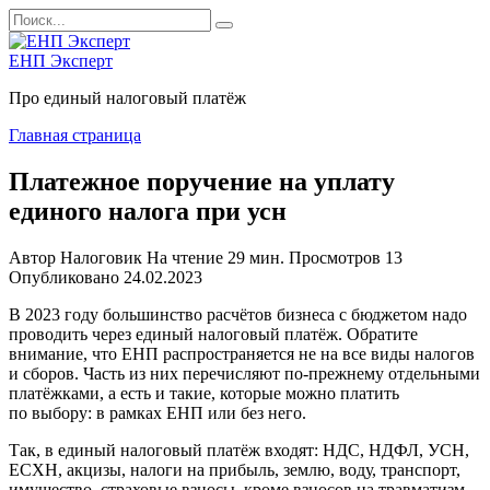
Перейти
Search
к
for:
содержанию
ЕНП Эксперт
Про единый налоговый платёж
Главная страница
Платежное поручение на уплату
единого налога при усн
Автор
Налоговик
На чтение
29 мин.
Просмотров
13
Опубликовано
24.02.2023
В 2023 году большинство расчётов бизнеса с бюджетом надо
проводить через единый налоговый платёж. Обратите
внимание, что ЕНП распространяется не на все виды налогов
и сборов. Часть из них перечисляют по-прежнему отдельными
платёжками, а есть и такие, которые можно платить
по выбору: в рамках ЕНП или без него.
Так, в единый налоговый платёж входят: НДС, НДФЛ, УСН,
ЕСХН, акцизы, налоги на прибыль, землю, воду, транспорт,
имущество, страховые взносы, кроме взносов на травматизм,