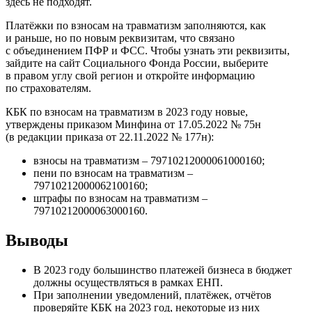
здесь не подходят.
Платёжки по взносам на травматизм заполняются, как
и раньше, но по новым реквизитам, что связано
с объединением ПФР и ФСС. Чтобы узнать эти реквизиты,
зайдите на сайт Социального Фонда России, выберите
в правом углу свой регион и откройте информацию
по страхователям.
КБК по взносам на травматизм в 2023 году новые,
утверждены приказом Минфина от 17.05.2022 № 75н
(в редакции приказа от 22.11.2022 № 177н):
взносы на травматизм – 79710212000061000160;
пени по взносам на травматизм –
79710212000062100160;
штрафы по взносам на травматизм –
79710212000063000160.
Выводы
В 2023 году большинство платежей бизнеса в бюджет
должны осуществляться в рамках ЕНП.
При заполнении уведомлений, платёжек, отчётов
проверяйте КБК на 2023 год, некоторые из них