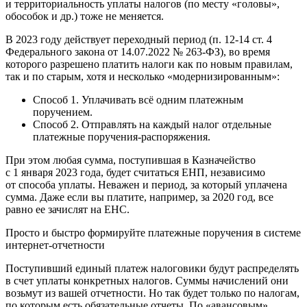
и территориальность уплаты налогов (по месту «головы»,
обособок и др.) тоже не меняется.
В 2023 году действует переходный период (п. 12-14 ст. 4
Федерального закона от 14.07.2022 № 263-ФЗ), во время
которого разрешено платить налоги как по новым правилам,
так и по старым, хотя и несколько «модернизированным»:
Способ 1. Уплачивать всё одним платежным
поручением.
Способ 2. Отправлять на каждый налог отдельные
платежные поручения-распоряжения.
При этом любая сумма, поступившая в Казначейство
с 1 января 2023 года, будет считаться ЕНП, независимо
от способа уплаты. Неважен и период, за который уплачена
сумма. Даже если вы платите, например, за 2020 год, все
равно ее зачислят на ЕНС.
Просто и быстро формируйте платежные поручения в системе
интернет-отчетности
Поступивший единый платеж налоговики будут распределять
в счет уплаты конкретных налогов. Суммы начислений они
возьмут из вашей отчетности. Но так будет только по налогам,
по которым есть обязательные отчеты. По «авансовым»