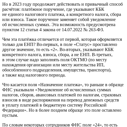
Но в 2023 году продолжает действовать и привычный способ
расчётов: платёжное поручение, где указывают КБК
не единого налогового платежа, а конкретного налога, сбора
или взноса. Такое поручение заменяет собой уведомление
об исчисленных суммах. Эта возможность предусмотрена
пунктом 12 статьи 4 закона от 14.07.2022 № 263-ФЗ.
Чем эта платёжка отличается от первой, которая оформляется
только для ЕНП? Во-первых, в поле «Статус» проставлено
другое значение, то есть «2». Во-вторых, указывают КБК
конкретного налога, взноса, сбора, а не ЕНП. В-третьих,
в этом случае надо заполнять поля ОКТМО (по месту
нахождения организации или месту жительства ИП,
обособленного подразделения, имущества, транспорта),
а также код налогового периода.
Что касается поля «Назначение платежа», то раньше в образце
ФНС указывали «Уведомление об исчисленных суммах
налогов, сборов, авансовых платежей по налогам, страховых
взносов в виде распоряжения на перевод денежных средств
в уплату платежей в бюджетную систему Российской
Федерации». Но в более позднем образце это поле оставлено
пустым.
По словам некоторых сотрудников ФНС поле «24», то есть